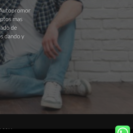
r Autopromor
eptos mas
tado de
os dando y
S.COM
.