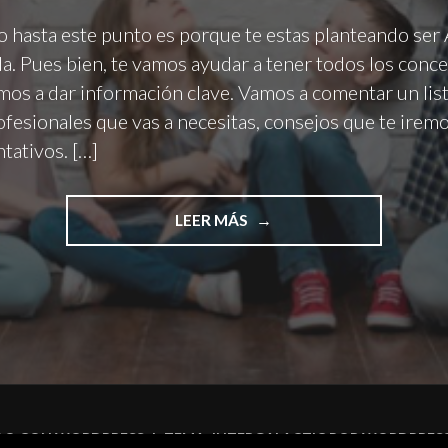
do hasta este punto es porque te estas planteando se
da. Pues bien, te vamos ayudar a tener todos los conc
amos a dar información clave. Vamos a comentar un lis
ofesionales que vas a necesitas, consejos que te irem
ntativos. […]
LEER MÁS
"
C
O
M
O
S
E
R
A
U
DO CON WORDPRESS
|
TEMA: INTERGALACTIC POR
WORDPRES