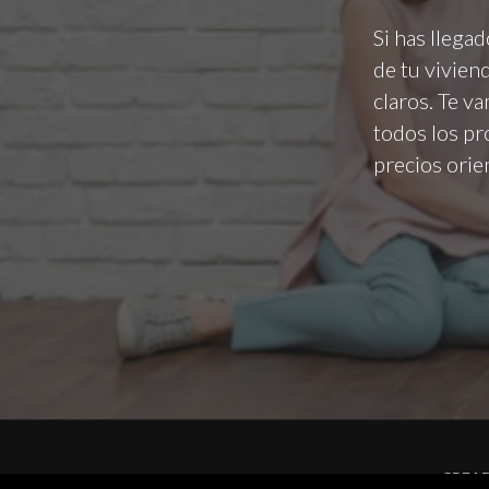
Si has llega
de tu vivien
claros. Te v
todos los pr
precios orie
CREA