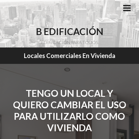
Saltar
al
ME
PRI
contenido
B EDIFICACIÓN
EDIFICACIÓN PARA TODOS
Locales Comerciales En Vivienda
TENGO UN LOCAL Y
QUIERO CAMBIAR EL USO
PARA UTILIZARLO COMO
VIVIENDA