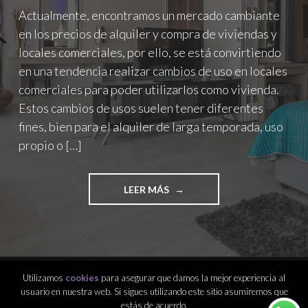
Actualmente, encontramos un mercado cambiante
en los precios de alquiler y compra de viviendas y
locales comerciales, por ello, se está convirtiendo
en una tendencia realizar cambios de uso en locales
comerciales para poder utilizarlos como vivienda.
Estos cambios de usos suelen tener diferentes
fines, bien para el alquiler de larga temporada, uso
propio o […]
LEER MÁS
"
T
E
N
G
O
U
Utilizamos
cookies
para asegurar que damos la mejor experiencia al
N
usuario en nuestra web. Si sigues utilizando este sitio asumiremos que
CREADO CON WORDPRESS
L
estás de acuerdo.
TEMA: INTERGALACTIC POR
WORDPRESS.COM
.